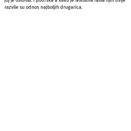
joj je oslonac i podrška a kako je Nikolina rasla njih dvije
razvile su odnos najboljih drugarica.