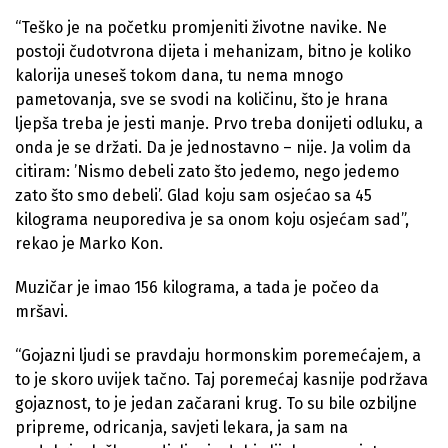
“Teško je na početku promjeniti životne navike. Ne
postoji čudotvrona dijeta i mehanizam, bitno je koliko
kalorija uneseš tokom dana, tu nema mnogo
pametovanja, sve se svodi na količinu, što je hrana
ljepša treba je jesti manje. Prvo treba donijeti odluku, a
onda je se držati. Da je jednostavno – nije. Ja volim da
citiram: ’Nismo debeli zato što jedemo, nego jedemo
zato što smo debeli’. Glad koju sam osjećao sa 45
kilograma neuporediva je sa onom koju osjećam sad”,
rekao je Marko Kon.
Muzičar je imao 156 kilograma, a tada je počeo da
mršavi.
“Gojazni ljudi se pravdaju hormonskim poremećajem, a
to je skoro uvijek tačno. Taj poremećaj kasnije podržava
gojaznost, to je jedan začarani krug. To su bile ozbiljne
pripreme, odricanja, savjeti lekara, ja sam na