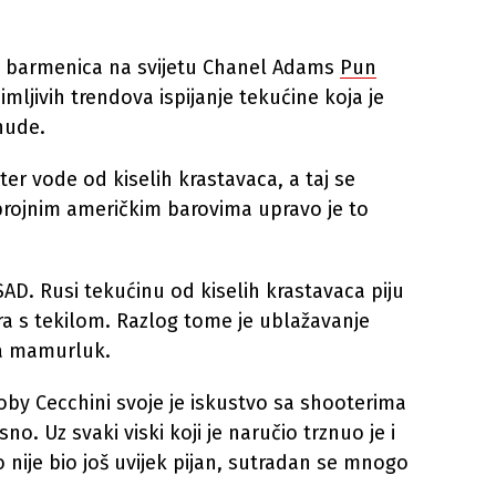
h barmenica na svijetu Chanel Adams
Pun
mljivih trendova ispijanje tekućine koja je
nude.
ter vode od kiselih krastavaca, a taj se
 brojnim američkim barovima upravo je to
SAD. Rusi tekućinu od kiselih krastavaca piju
a s tekilom. Razlog tome je ublažavanje
va mamurluk.
Toby Cecchini svoje je iskustvo sa shooterima
sno. Uz svaki viski koji je naručio trznuo je i
ro nije bio još uvijek pijan, sutradan se mnogo