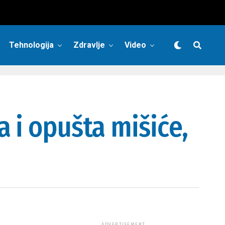
Tehnologija
Zdravlje
Video
 i opušta mišiće,