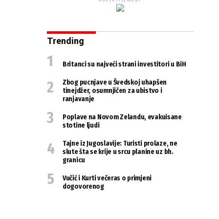
ADVERTISEMENT
Trending
Britanci su najveći strani investitori u BiH
Zbog pucnjave u Švedskoj uhapšen
tinejdžer, osumnjičen za ubistvo i
ranjavanje
Poplave na Novom Zelandu, evakuisane
stotine ljudi
Tajne iz Jugoslavije: Turisti prolaze, ne
slute šta se krije u srcu planine uz bh.
granicu
Vučić i Kurti večeras o primjeni
dogovorenog