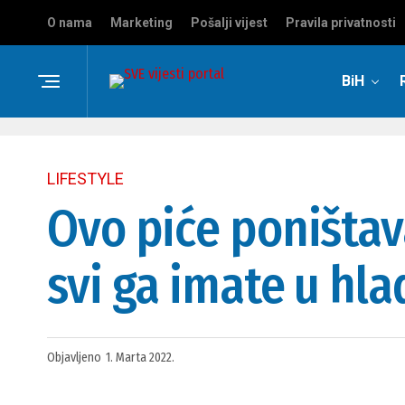
O nama
Marketing
Pošalji vijest
Pravila privatnosti
BiH
LIFESTYLE
Ovo piće poništav
svi ga imate u hl
Objavljeno
1. Marta 2022.