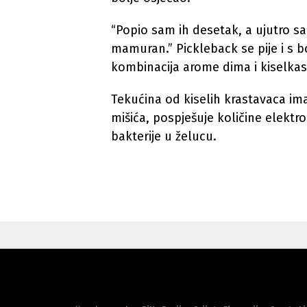
“Popio sam ih desetak, a ujutro s
mamuran.” Pickleback se pije i s 
kombinacija arome dima i kiselka
Tekućina od kiselih krastavaca im
mišića, pospješuje količine elektrol
bakterije u želucu.