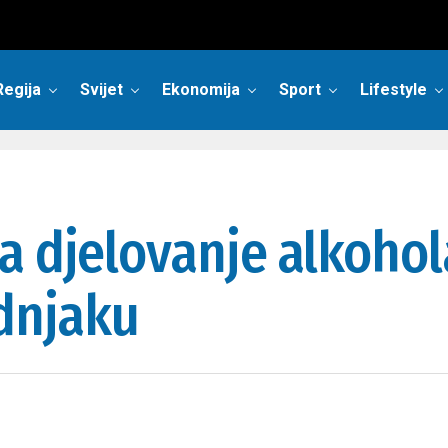
Regija
Svijet
Ekonomija
Sport
Lifestyle
a djelovanje alkohola
adnjaku