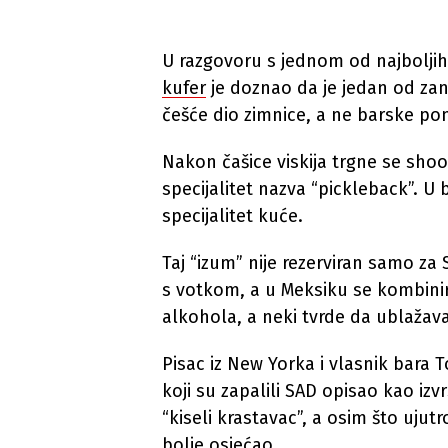
U razgovoru s jednom od najbolji
kufer
je doznao da je jedan od zani
češće dio zimnice, a ne barske po
Nakon čašice viskija trgne se shoo
specijalitet nazva “pickleback”. U
specijalitet kuće.
Taj “izum” nije rezerviran samo za 
s votkom, a u Meksiku se kombinir
alkohola, a neki tvrde da ublaža
Pisac iz New Yorka i vlasnik bara 
koji su zapalili SAD opisao kao izvr
“kiseli krastavac”, a osim što ujut
bolje osjećao.