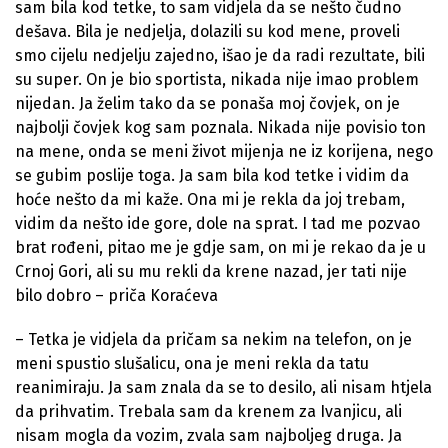
sam bila kod tetke, to sam vidjela da se nešto čudno
dešava. Bila je nedjelja, dolazili su kod mene, proveli
smo cijelu nedjelju zajedno, išao je da radi rezultate, bili
su super. On je bio sportista, nikada nije imao problem
nijedan. Ja želim tako da se ponaša moj čovjek, on je
najbolji čovjek kog sam poznala. Nikada nije povisio ton
na mene, onda se meni život mijenja ne iz korijena, nego
se gubim poslije toga. Ja sam bila kod tetke i vidim da
hoće nešto da mi kaže. Ona mi je rekla da joj trebam,
vidim da nešto ide gore, dole na sprat. I tad me pozvao
brat rođeni, pitao me je gdje sam, on mi je rekao da je u
Crnoj Gori, ali su mu rekli da krene nazad, jer tati nije
bilo dobro – priča Koraćeva
– Tetka je vidjela da pričam sa nekim na telefon, on je
meni spustio slušalicu, ona je meni rekla da tatu
reanimiraju. Ja sam znala da se to desilo, ali nisam htjela
da prihvatim. Trebala sam da krenem za Ivanjicu, ali
nisam mogla da vozim, zvala sam najboljeg druga. Ja