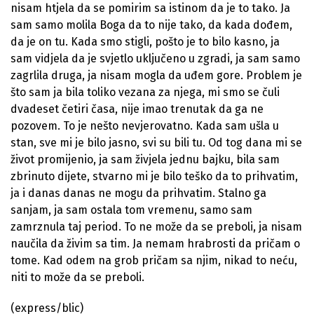
nisam htjela da se pomirim sa istinom da je to tako. Ja
sam samo molila Boga da to nije tako, da kada dođem,
da je on tu. Kada smo stigli, pošto je to bilo kasno, ja
sam vidjela da je svjetlo uključeno u zgradi, ja sam samo
zagrlila druga, ja nisam mogla da uđem gore. Problem je
što sam ja bila toliko vezana za njega, mi smo se čuli
dvadeset četiri časa, nije imao trenutak da ga ne
pozovem. To je nešto nevjerovatno. Kada sam ušla u
stan, sve mi je bilo jasno, svi su bili tu. Od tog dana mi se
život promijenio, ja sam živjela jednu bajku, bila sam
zbrinuto dijete, stvarno mi je bilo teško da to prihvatim,
ja i danas danas ne mogu da prihvatim. Stalno ga
sanjam, ja sam ostala tom vremenu, samo sam
zamrznula taj period. To ne može da se preboli, ja nisam
naučila da živim sa tim. Ja nemam hrabrosti da pričam o
tome. Kad odem na grob pričam sa njim, nikad to neću,
niti to može da se preboli.
(express/blic)