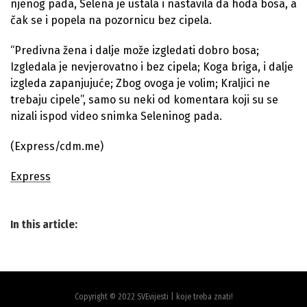
njenog pada, Selena je ustala i nastavila da hoda bosa, a
čak se i popela na pozornicu bez cipela.
“Predivna žena i dalje može izgledati dobro bosa;
Izgledala je nevjerovatno i bez cipela; Koga briga, i dalje
izgleda zapanjujuće; Zbog ovoga je volim; Kraljici ne
trebaju cipele”, samo su neki od komentara koji su se
nizali ispod video snimka Seleninog pada.
(Express/cdm.me)
Express
In this article:
Copyright © 2022 SVEvijesti | koje treba znati!