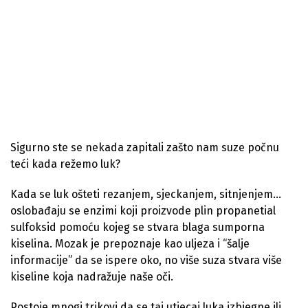
Sigurno ste se nekada zapitali zašto nam suze počnu
teći kada režemo luk?
Kada se luk ošteti rezanjem, sjeckanjem, sitnjenjem…
oslobađaju se enzimi koji proizvode plin propanetial
sulfoksid pomoću kojeg se stvara blaga sumporna
kiselina. Mozak je prepoznaje kao uljeza i “šalje
informacije” da se ispere oko, no više suza stvara više
kiseline koja nadražuje naše oči.
Postoje mnogi trikovi da se taj utjecaj luka izbjegne ili