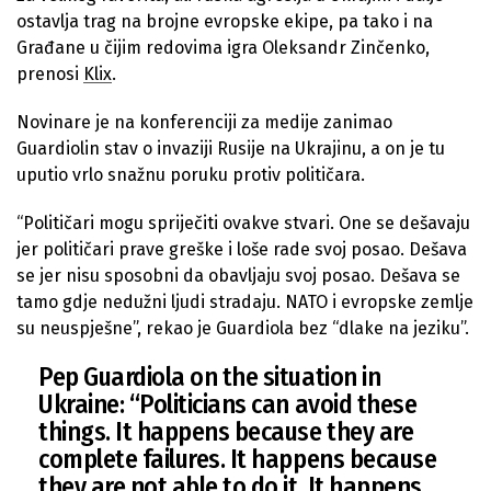
ostavlja trag na brojne evropske ekipe, pa tako i na
Građane u čijim redovima igra Oleksandr Zinčenko,
prenosi
Klix
.
Novinare je na konferenciji za medije zanimao
Guardiolin stav o invaziji Rusije na Ukrajinu, a on je tu
uputio vrlo snažnu poruku protiv političara.
“Političari mogu spriječiti ovakve stvari. One se dešavaju
jer političari prave greške i loše rade svoj posao. Dešava
se jer nisu sposobni da obavljaju svoj posao. Dešava se
tamo gdje nedužni ljudi stradaju. NATO i evropske zemlje
su neuspješne”, rekao je Guardiola bez “dlake na jeziku”.
Pep Guardiola on the situation in
Ukraine: “Politicians can avoid these
things. It happens because they are
complete failures. It happens because
they are not able to do it. It happens