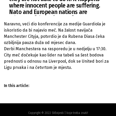
where innocent people are suffering.
Nato and European nations are
failures…” [via
@_joebray
]
— City Xtra (@City_Xtra)
March 4, 2022
Naravno, veći dio konferencije za medije Guardiola je
iskoristio da bi najavio meč. Na žalost navijača
Manchester Cityja, potvrdio je da Rubena Diasa čeka
ozbiljnija pauza duža od mjesec dana.
Derbi Manchestera na rasporedu je u nedjelju u 17:30.
City meč dočekuje kao lider na tabeli sa šest bodova
prednosti u odnosu na Liverpool, dok se United bori za
Ligu prvaka i na četvrtom je mjestu.
In this article:
Copyright © 2022 SVEvijesti | koje treba znati!