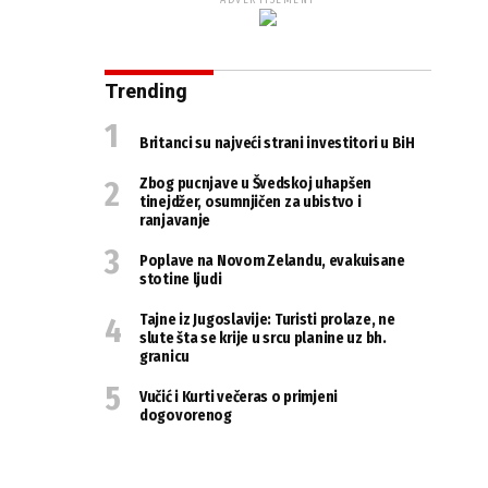
ADVERTISEMENT
Trending
Britanci su najveći strani investitori u BiH
Zbog pucnjave u Švedskoj uhapšen
tinejdžer, osumnjičen za ubistvo i
ranjavanje
Poplave na Novom Zelandu, evakuisane
stotine ljudi
Tajne iz Jugoslavije: Turisti prolaze, ne
slute šta se krije u srcu planine uz bh.
granicu
Vučić i Kurti večeras o primjeni
dogovorenog