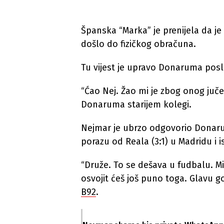
Španska “Marka” je prenijela da j
došlo do fizičkog obračuna.
Tu vijest je upravo Donaruma posl
“Ćao Nej. Žao mi je zbog onog juče.
Donaruma starijem kolegi.
Nejmar je ubrzo odgovorio Donarumi,
porazu od Reala (3:1) u Madridu i 
“Druže. To se dešava u fudbalu. Mi
osvojit ćeš još puno toga. Glavu g
B92
.