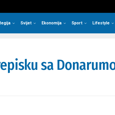
Regija
Svijet
Ekonomija
Sport
Lifestyle
repisku sa Donarumo