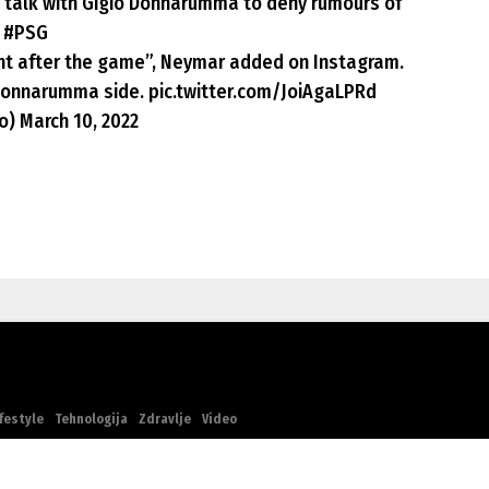
 talk with Gigio Donnarumma to deny rumours of
#PSG
ight after the game”, Neymar added on Instagram.
 Donnarumma side.
pic.twitter.com/JoiAgaLPRd
no)
March 10, 2022
festyle
Tehnologija
Zdravlje
Video