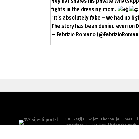
Neymar shares his private WhatsApp
fights in the dressing room.
“It’s absolutely fake – we had no f
The story has been denied even on
— Fabrizio Romano (@FabrizioRoma
BiH
Regija
Svijet
Ekonomija
Sport
Li
Copyright © 2022 SVEvijesti | koje treba znati!