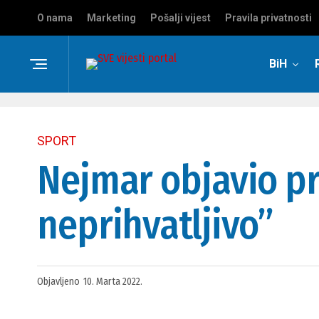
O nama
Marketing
Pošalji vijest
Pravila privatnosti
BiH
SPORT
Nejmar objavio p
neprihvatljivo”
Objavljeno
10. Marta 2022.