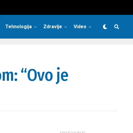
Tehnologija
Zdravlje
Video
m: “Ovo je