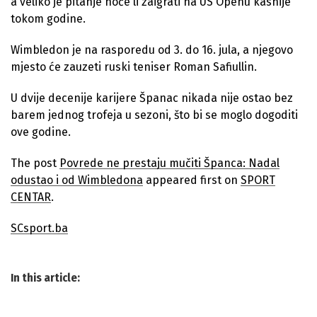
a veliko je pitanje hoće li zaigrati na US Openu kasnije
tokom godine.
Wimbledon je na rasporedu od 3. do 16. jula, a njegovo
mjesto će zauzeti ruski teniser Roman Safiullin.
U dvije decenije karijere Španac nikada nije ostao bez
barem jednog trofeja u sezoni, što bi se moglo dogoditi
ove godine.
The post
Povrede ne prestaju mučiti Španca: Nadal
odustao i od Wimbledona
appeared first on
SPORT
CENTAR
.
SCsport.ba
In this article: