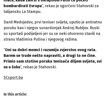
Inače, kada završi s Ukrajinom Putin će početi
bombardirati Evropu
”, rekao je ogorčeni Stahovski za
talijansku La Stampu.
Danil Medvjedev, prvi teniser svijeta, uputio je antiratnu
poruku kao i njegov sunardonjak Andrej Rubljov. Ruski
su sportaši podijeljeni jer su se neki otvoreno stavili na
stranu Vladimira Putina i njegovog režima.
“
Oni su dobri momci i razumiju zvjerstvo ovog rata.
Barem se trude nešto napraviti, a drugi to ne čine.
Primio sam stotine poruka tenisača diljem svijeta, svi
su u šoku
”, rekao je Stahovski.
SCsport.ba
In this article: