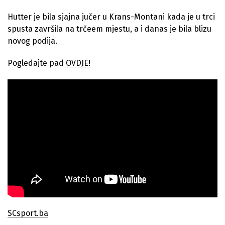
Hutter je bila sjajna jučer u Krans-Montani kada je u trci
spusta završila na trčeem mjestu, a i danas je bila blizu
novog podija.
Pogledajte pad
OVDJE!
SCsport.ba