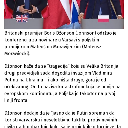
Britanski premijer Boris Džonson (Johnson) održao je
konferenciju za novinare u Varšavi s poljskim
premijerom Mateušom Moravijeckim (Mateusz
Morawiecki).
Džonson kaže da se “tragedija” koju su Velika Britanija i
drugi predvidjeli sada dogodila invazijom Vladimira
Putina na Ukrajinu – i ako ništa drugo, gora je od
očekivanog. On to naziva katastrofom koja se odvija na
evropskom kontinentu, a Poljska je također na prvoj
liniji fronta.
Džonson dodaje da je “jasno da je Putin spreman da
koristi varvarsku i neselektivnu taktiku protiv nevinih
civila da bombarduje kule, šalje projektile u tornjeve da