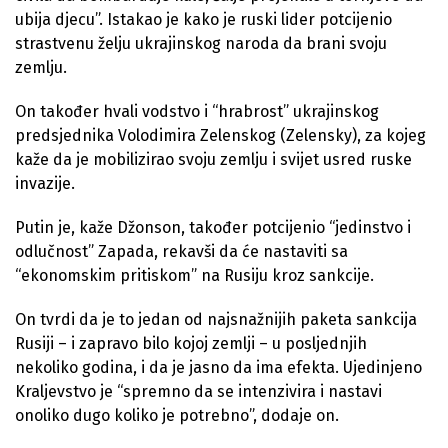
ubija djecu”. Istakao je kako je ruski lider potcijenio
strastvenu želju ukrajinskog naroda da brani svoju
zemlju.
On također hvali vodstvo i “hrabrost” ukrajinskog
predsjednika Volodimira Zelenskog (Zelensky), za kojeg
kaže da je mobilizirao svoju zemlju i svijet usred ruske
invazije.
Putin je, kaže Džonson, također potcijenio “jedinstvo i
odlučnost” Zapada, rekavši da će nastaviti sa
“ekonomskim pritiskom” na Rusiju kroz sankcije.
On tvrdi da je to jedan od najsnažnijih paketa sankcija
Rusiji – i zapravo bilo kojoj zemlji – u posljednjih
nekoliko godina, i da je jasno da ima efekta. Ujedinjeno
Kraljevstvo je “spremno da se intenzivira i nastavi
onoliko dugo koliko je potrebno”, dodaje on.