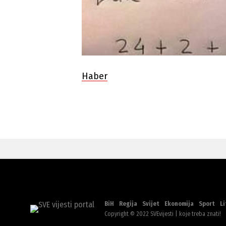
Haber
BiH
Regija
Svijet
Ekonomija
Sport
Li
Copyright © 2022 SVEvijesti | koje treba znati!