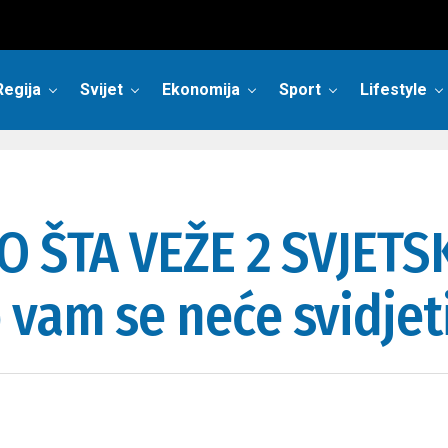
Regija
Svijet
Ekonomija
Sport
Lifestyle
O ŠTA VEŽE 2 SVJETSK
vam se neće svidjet