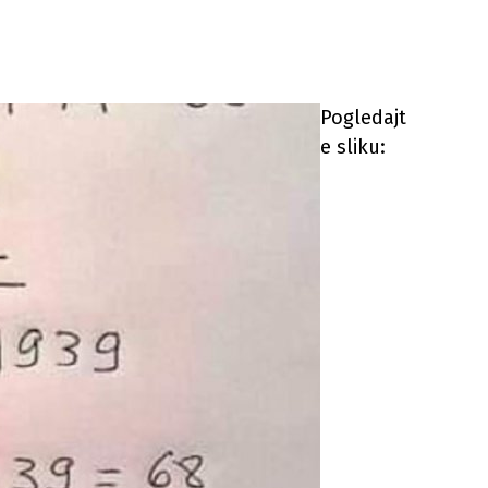
Pogledajt
e sliku: