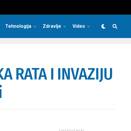
Tehnologija
Zdravlje
Video
A RATA I INVAZIJU
i