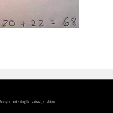
festyle
Tehnologija
Zdravlje
Video