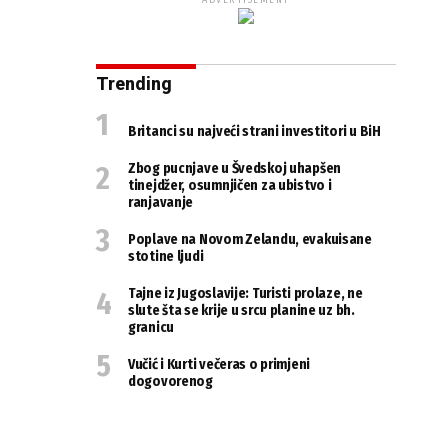
ADVERTISEMENT
Trending
Britanci su najveći strani investitori u BiH
Zbog pucnjave u Švedskoj uhapšen
tinejdžer, osumnjičen za ubistvo i
ranjavanje
Poplave na Novom Zelandu, evakuisane
stotine ljudi
Tajne iz Jugoslavije: Turisti prolaze, ne
slute šta se krije u srcu planine uz bh.
granicu
Vučić i Kurti večeras o primjeni
dogovorenog