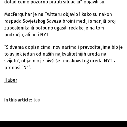
dotad ćemo pozorno pratiti situaciju”, objavili su.
MacFarquhar je na Twitteru objavio i kako su nakon
raspada Sovjetskog Saveza brojni mediji smanjili broj
zaposlenika ili potpuno ugasili redakcije na tom
području, ali ne i NYT.
“S dvama dopisnicima, novinarima i prevoditeljima bio je
to uvijek jedan od naših najkvalitetnijih ureda na
svijetu”, objasnio je bivši šef moskovskog ureda NYT-a.
prenosi “
N1
“.
Haber
In this article:
top