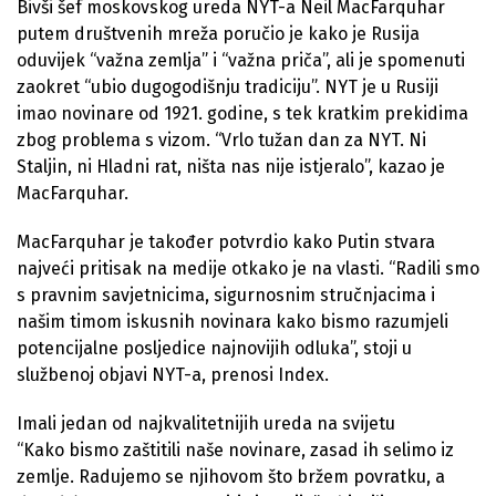
Bivši šef moskovskog ureda NYT-a Neil MacFarquhar
putem društvenih mreža poručio je kako je Rusija
oduvijek “važna zemlja” i “važna priča”, ali je spomenuti
zaokret “ubio dugogodišnju tradiciju”. NYT je u Rusiji
imao novinare od 1921. godine, s tek kratkim prekidima
zbog problema s vizom. “Vrlo tužan dan za NYT. Ni
Staljin, ni Hladni rat, ništa nas nije istjeralo”, kazao je
MacFarquhar.
MacFarquhar je također potvrdio kako Putin stvara
najveći pritisak na medije otkako je na vlasti. “Radili smo
s pravnim savjetnicima, sigurnosnim stručnjacima i
našim timom iskusnih novinara kako bismo razumjeli
potencijalne posljedice najnovijih odluka”, stoji u
službenoj objavi NYT-a, prenosi Index.
Imali jedan od najkvalitetnijih ureda na svijetu
“Kako bismo zaštitili naše novinare, zasad ih selimo iz
zemlje. Radujemo se njihovom što bržem povratku, a