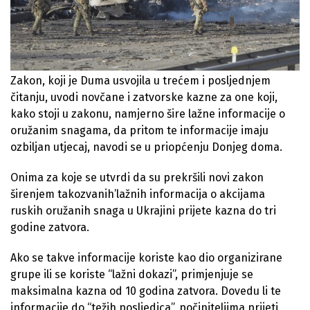
Zakon, koji je Duma usvojila u trećem i posljednjem
čitanju, uvodi novčane i zatvorske kazne za one koji,
kako stoji u zakonu, namjerno šire lažne informacije o
oružanim snagama, da pritom te informacije imaju
ozbiljan utjecaj, navodi se u priopćenju Donjeg doma.
Onima za koje se utvrdi da su prekršili novi zakon
širenjem takozvanih’lažnih informacija o akcijama
ruskih oružanih snaga u Ukrajini prijete kazna do tri
godine zatvora.
Ako se takve informacije koriste kao dio organizirane
grupe ili se koriste “lažni dokazi”, primjenjuje se
maksimalna kazna od 10 godina zatvora. Dovedu li te
informacije do “težih posljedica”, počiniteljima prijeti