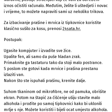
iznos očistiti računalo. Međutim, želite li uštedjeti i novac
i vrijeme, to možete napraviti sami uz nekoliko trikova.
Za izbacivanje prašine i mrvica iz tipkovnice koristite
klasično sušilo za kosu, prenosi
24sata.hr.
Postupak:
Ugasite kompjuter i izvadite sve žice.
Upalite fen, ali samo da puše hladan zrak.
Primaknite ga tastaturu tako da stoji malo postrance.
S poslom ste gotovi kada mrvice i prašina prestanu
izlaziti van.
Nakon što ste ispuhali prašinu, krenite dalje.
Suhom tkaninom od mikrofibre, ne od pamuka, obrišite
ekran. Potom na štapić za čišćenje ušiju stavite malo
alkohola i prođite po samoj tipkovnici kako bi uklonili
mrlje s nje. Možete koristiti i bijeli ocat umjesto alkohola.