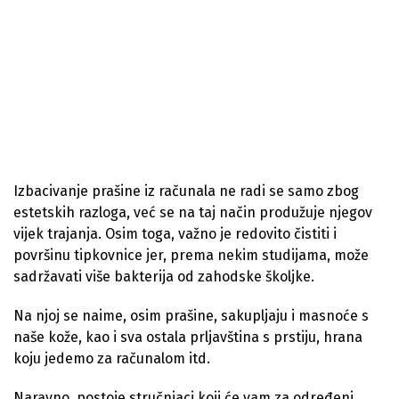
Izbacivanje prašine iz računala ne radi se samo zbog
estetskih razloga, već se na taj način produžuje njegov
vijek trajanja. Osim toga, važno je redovito čistiti i
površinu tipkovnice jer, prema nekim studijama, može
sadržavati više bakterija od zahodske školjke.
Na njoj se naime, osim prašine, sakupljaju i masnoće s
naše kože, kao i sva ostala prljavština s prstiju, hrana
koju jedemo za računalom itd.
Naravno, postoje stručnjaci koji će vam za određeni