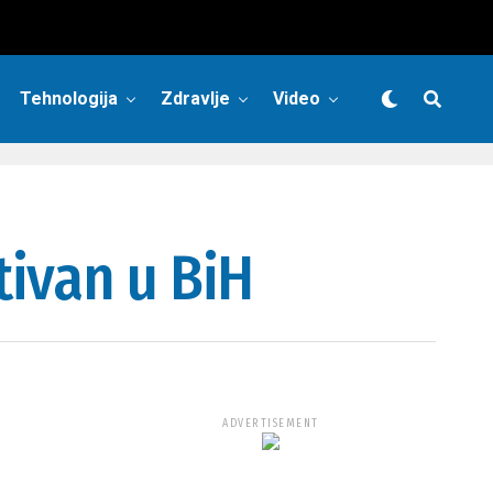
Tehnologija
Zdravlje
Video
tivan u BiH
ADVERTISEMENT