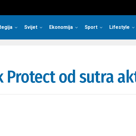
Regija
Svijet
Ekonomija
Sport
Lifestyle
Protect od sutra ak