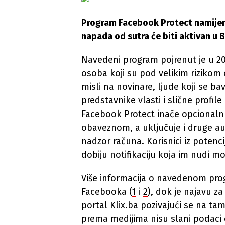
Program Facebook Protect namijen
napada od sutra će biti aktivan u B
Navedeni program pojrenut je u 201
osoba koji su pod velikim riziko
misli na novinare, ljude koji se ba
predstavnike vlasti i slične profile
Facebook Protect inače opcionalnu 
obaveznom, a uključuje i druge aut
nadzor računa. Korisnici iz potenc
dobiju notifikaciju koja im nudi m
Više informacija o navedenom pro
Facebooka (
1
i
2
), dok je najavu z
portal
Klix.ba
pozivajući se na ta
prema medijima nisu slani podaci o