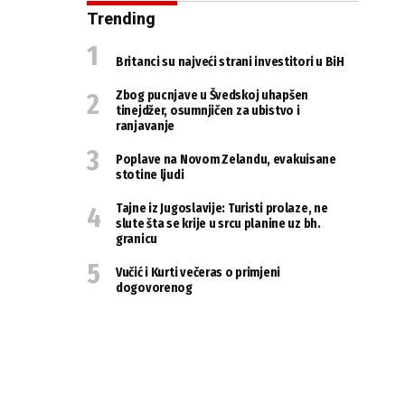
Trending
Britanci su najveći strani investitori u BiH
Zbog pucnjave u Švedskoj uhapšen
tinejdžer, osumnjičen za ubistvo i
ranjavanje
Poplave na Novom Zelandu, evakuisane
stotine ljudi
Tajne iz Jugoslavije: Turisti prolaze, ne
slute šta se krije u srcu planine uz bh.
granicu
Vučić i Kurti večeras o primjeni
dogovorenog