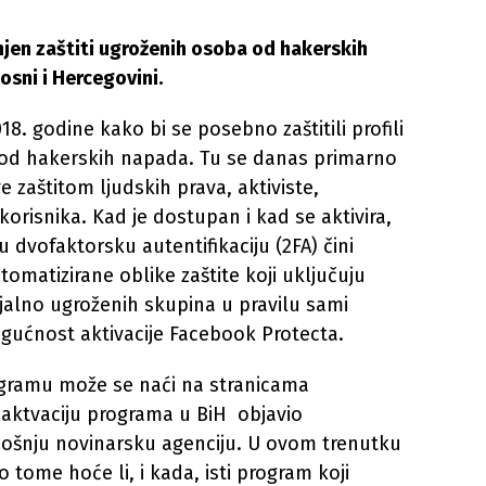
jen zaštiti ugroženih osoba od hakerskih
osni i Hercegovini.
8. godine kako bi se posebno zaštitili profili
m od hakerskih napada. Tu se danas primarno
ve zaštitom ljudskih prava, aktiviste,
 korisnika. Kad je dostupan i kad se aktivira,
dvofaktorsku autentifikaciju (2FA) čini
omatizirane oblike zaštite koji uključuju
ijalno ugroženih skupina u pravilu sami
ogućnost aktivacije Facebook Protecta.
gramu može se naći na stranicama
a aktvaciju programa u BiH objavio
mošnju novinarsku agenciju. U ovom trenutku
 tome hoće li, i kada, isti program koji