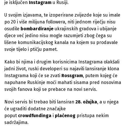
je isključen
Instagram
u Rusiji.
U svojim izjavama, te izoperirane zvijezde koje su imale
po 20 i više milijuna followera, niti jednom riječju nisu
osudile
bombardiranje
ukrajinskih gradova i ubijanje
djece već jedino nisu mogle razumjeti zbog čega su
lišene komunikacijskog kanala na kojem su prodavale
svoje tijelo i ptičju pamet.
Kako bi njima i drugim korisnicima Instagrama olakšali
jadni život, ruski developeri su najavili lansiranje klona
Instagrama koji će se zvati
Rossgram
, putem kojeg će
napuhane Ruskinje moći mahati sisama pred nosovima
svojih fanova koji se prebace na novi servis.
Novi servis bi trebao biti lansiran
28. ožujka
, a u njega
će ugraditi dodatne značajke
poput
crowdfundinga
i
plaćenog
pristupa nekim
sadržajima.