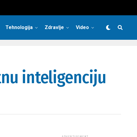
Tehnologija
Zdravlje
Video
tnu inteligenciju