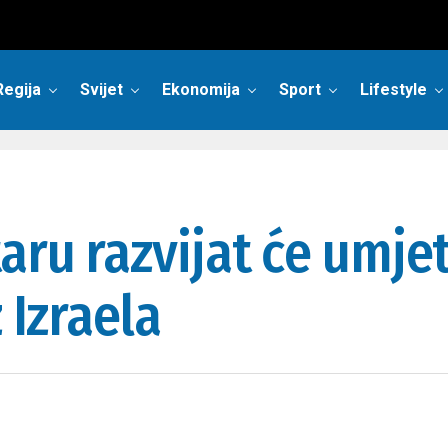
Regija
Svijet
Ekonomija
Sport
Lifestyle
aru razvijat će umje
 Izraela