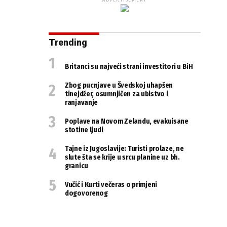
ADVERTISEMENT
Trending
Britanci su najveći strani investitori u BiH
Zbog pucnjave u Švedskoj uhapšen
tinejdžer, osumnjičen za ubistvo i
ranjavanje
Poplave na Novom Zelandu, evakuisane
stotine ljudi
Tajne iz Jugoslavije: Turisti prolaze, ne
slute šta se krije u srcu planine uz bh.
granicu
Vučić i Kurti večeras o primjeni
dogovorenog