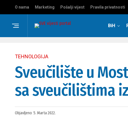
O nama
Marketing
Pošalji vijest
Pravila privatnosti
BiH
TEHNOLOGIJA
Sveučilište u Most
sa sveučilištima iz
Objavljeno
5. Marta 2022.