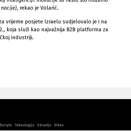
oj inteligenciji. Inovacije su nešto što možemo
 nacije)
, rekao je Volarić.
a vrijeme posjete Izraelu sudjelovalo je i na
2., koja služi kao najvažnija B2B platforma za
koj industriji.
festyle
Tehnologija
Zdravlje
Video