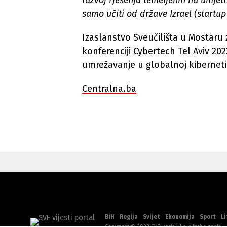
razvoj rješenja temeljenih na umjetn
samo učiti od države Izrael (startup
Izaslanstvo Sveučilišta u Mostaru z
konferenciji Cybertech Tel Aviv 202
umrežavanje u globalnoj kibernetič
Centralna.ba
BiH
Regija
Svijet
Ekonomija
Sport
Li