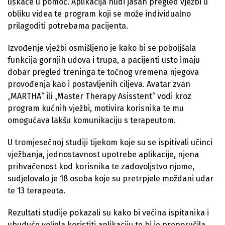
uskače u pomoć. Aplikacija nudi jasan pregled vježbi u
obliku videa te program koji se može individualno
prilagoditi potrebama pacijenta.
Izvođenje vježbi osmišljeno je kako bi se poboljšala
funkcija gornjih udova i trupa, a pacijenti usto imaju
dobar pregled treninga te točnog vremena njegova
provođenja kao i postavljenih ciljeva. Avatar zvan
„MARTHA“ ili „Master Therapy Asisstent“ vodi kroz
program kućnih vježbi, motivira korisnika te mu
omogućava lakšu komunikaciju s terapeutom.
U tromjesečnoj studiji tijekom koje su se ispitivali učinci
vježbanja, jednostavnost upotrebe aplikacije, njena
prihvaćenost kod korisnika te zadovoljstvo njome,
sudjelovalo je 18 osoba koje su pretrpjele moždani udar
te 13 terapeuta.
Rezultati studije pokazali su kako bi većina ispitanika i
ubuduće voljela koristiti aplikaciju te bi je preporučila