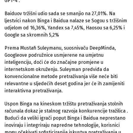
GPT-4 .
Baiduov tržišni udio sada se smanjio na 27,01%. Na
ljestvici nakon Binga i Baidua nalaze se Sogou s tržišnim
udjelom od 16,36%, Yandex sa 7,45%, Haosou sa 6,25% i
Google sa skromnih 5,2%
Prema Mustafi Suleymanu, suosnivaču DeepMinda,
Googleove podružnice usmjerene na umjetnu
inteligenciju, doći će do značajne promjene u
internetskom okruženju. Suleyman predviđa da
konvencionalne metode pretraživanja više neće biti
relevantne u sljedećih deset godina jer će ih zamijeniti
interaktivna pretraživanja.
Uspon Binga na kineskom tržištu pretraživanja stolnih
računala dokaz je stalnog razvoja konkurencije tražilica .
Budući da veliki igrači poput Binga i Baidua neprestano
inoviraju i integriraju napredne tehnologije, korisnici
mogu očekivati ​​sofisticiranija iskustva pretraživanja u